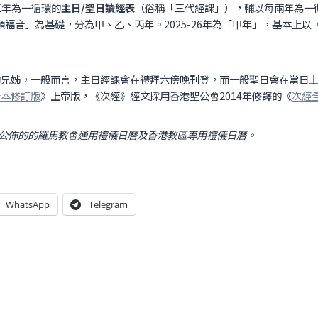
以三年為一循環的
主日/聖日讀經表
（俗稱「三代經課」），輔以每兩年為一
福音」為基礎，分為甲、乙、丙年。2025-26年為「甲年」，基本上
的兄姊，一般而言，主日經課會在禮拜六傍晚刊登，而一般聖日會在當日
合本修訂版
》上帝版，《次經》經文採用香港聖公會2014年修譯的《
次經
公佈的的羅馬教會通用禮儀日曆及香港教區專用禮儀日曆。
WhatsApp
Telegram