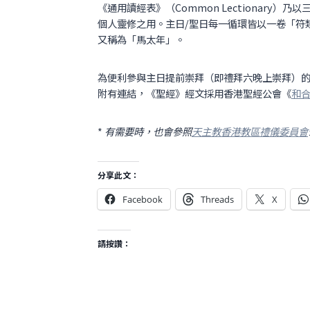
《通用讀經表》（Common Lectionary）乃
個人靈修之用。主日/聖日每一循環皆以一卷「符類
又稱為「馬太年」。
為便利參與主日提前崇拜（即禮拜六晚上崇拜）
附有連結，《聖經》經文採用香港聖經公會《
和
*
有需要時，也會參照
天主教香港教區禮儀委員會
分享此文：
Facebook
Threads
X
請按讚：