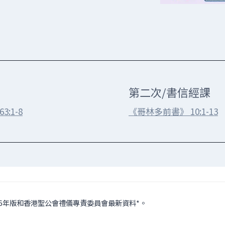
第二次/書信經課
3:1-8
《哥林多前書》 10:1-13
16年版和香港聖公會禮儀專責委員會最新資料*。