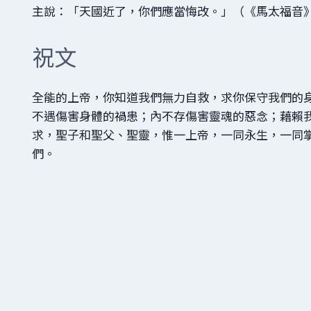
主說：「天國近了，你們應當悔改。」（《馬太福音》 
祝文
全能的上帝，你知道我們無力自救，求你保守我們的
不遇傷害身體的禍患；內不存傷害靈魂的惡念；藉賴
求，聖子和聖父、聖靈，惟一上帝，一同永生，一同
們。