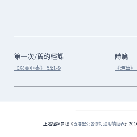
第一次/舊約經課
詩篇
《以賽亞書》 55:1-9
《詩篇》 6
上述經課參照《
香港聖公會修訂通用讀經表
》20