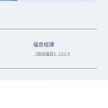
福音經課
《路加福音》 13:1-9