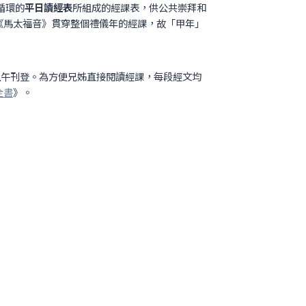
循環的
平日讀經表
所組成的經課表，供公共崇拜和
以《馬太福音》貫穿整個禮儀年的經課，故「甲年」
上午刊登。為方便兄姊直接閱讀經課，每段經文均
全書
》。