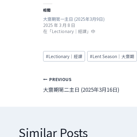
相關
大齋期第一主日 (2025年3月9日)
2025 年 3 月 8 日
在「Lectionary｜經課」中
Post
#
Lectionary｜經課
#
Lent Season｜大齋期
Tags:
文
PREVIOUS
大齋期第二主日 (2025年3月16日)
章
導
覽
Similar Posts