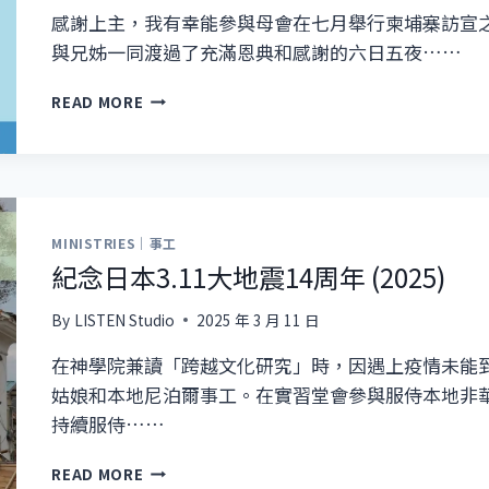
感謝上主，我有幸能參與母會在七月舉行柬埔寨訪宣之旅
與兄姊一同渡過了充滿恩典和感謝的六日五夜……
能
READ MORE
參
與
海
外
宣
教
MINISTRIES｜事工
事
紀念日本3.11大地震14周年 (2025)
工
是
By
LISTEN Studio
2025 年 3 月 11 日
一
種
在神學院兼讀「跨越文化研究」時，因遇上疫情未能
福
姑娘和本地尼泊爾事工。在實習堂會參與服侍本地非
氣
持續服侍……
紀
READ MORE