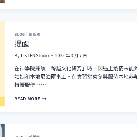
念
日
本
3.11
大
地
BLOG｜部落格
震
提醒
14
周
By
LISTEN Studio
2025 年 3 月 7 日
年
(2025)
在神學院兼讀「跨越文化研究」時，因遇上疫情未能
姑娘和本地尼泊爾事工。在實習堂會參與服侍本地非
持續服侍……
提
READ MORE
醒
BLOG｜部落格