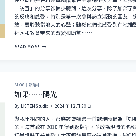
「訪宣」的分享卻較少聽到。這次分享，除了加深了
的反應和感受，特別是第一次參與訪宣活動的團友。
放，要聆聽當地人的心聲；雖然他們也感受到在地推
社區和教會帶來的改變和盼望……
柬
READ MORE
埔
寨
的
呼
聲
BLOG｜部落格
如果……陽光
By
LISTEN Studio
2024 年 12 月 30 日
與我年相約的人，都應該會聽過一首歌現時稱為「如
的。這首歌在 2010 年得到返翻唱，並改為現時的名
知是誰點了這首歌，大家都詫異原來這首歌有卡啦OK