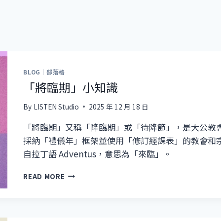
BLOG｜部落格
「將臨期」小知識
By
LISTEN Studio
2025 年 12 月 18 日
「將臨期」又稱「降臨期」或「待降節」，是大公教
採納「禮儀年」框架並使用「修訂經課表」的教會和宗
自拉丁語 Adventus，意思為「來臨」。
「將
READ MORE
臨
期」
小
知