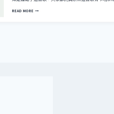
如
READ MORE
果……
陽
光