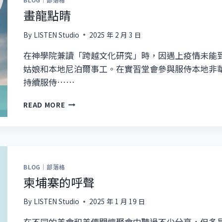
畫龍點睛
By
LISTEN Studio
2025 年 2 月 3 日
在神學院兼讀「跨越文化研究」時，因遇上疫情未能
姑娘和本地尼泊爾事工。在實習堂會參與服侍本地非
持續服侍……
畫
READ MORE
龍
點
睛
BLOG｜部落格
柬埔寨的呼聲
By
LISTEN Studio
2025 年 1 月 19 日
在不同的差會和差傳關懷聚會中聽過不少分享，但多