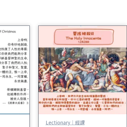
Lectionary｜經課