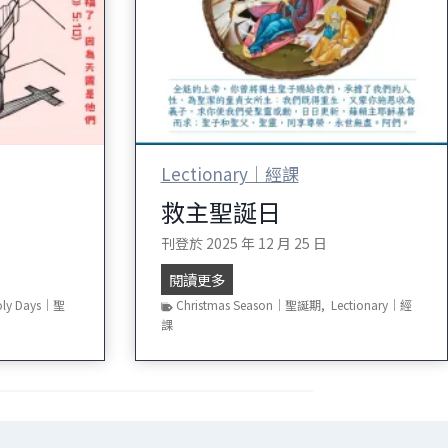
Lectionary｜經課
救主聖誕日
刊登於
2025 年 12 月 25 日
救
閱讀更多
主
oly Days｜聖
Christmas Season｜聖誕期
,
Lectionary｜經
聖
課
誕
日