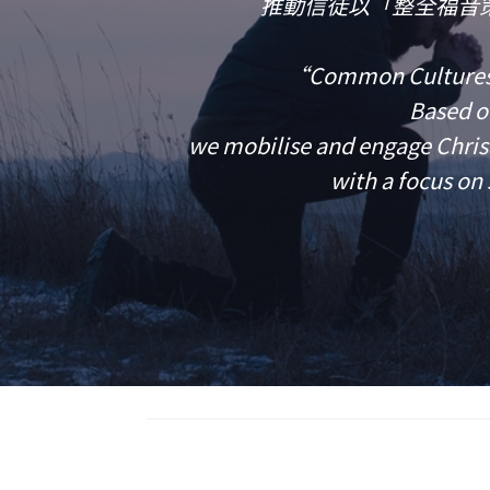
推動信徒以「整全福音
“Common Cultures M
Based o
we mobilise and engage Christ
with a focus on 