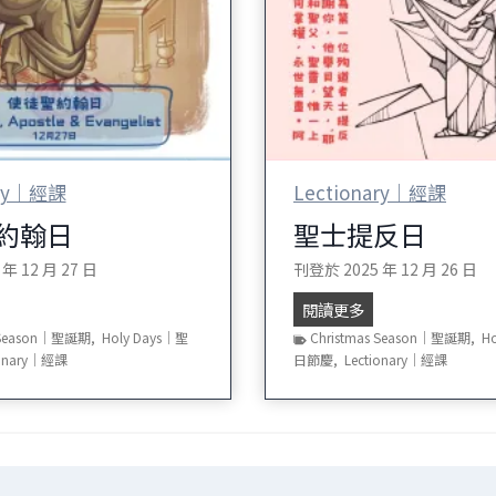
ary｜經課
Lectionary｜經課
約翰日
聖士提反日
 年 12 月 27 日
刊登於
2025 年 12 月 26 日
聖
閱讀更多
士
s Season｜聖誕期
,
Holy Days｜聖
Christmas Season｜聖誕期
,
H
提
ionary｜經課
日節慶
,
Lectionary｜經課
反
日