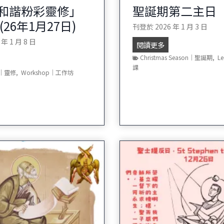
和諧粉彩靈修」
聖誕期第二主日
(26年1月27日)
刊登於
2026 年 1 月 3 日
 年 1 月 8 日
聖
閱讀更多
誕
Christmas Season｜聖誕期
,
L
期
課
ty｜靈修
,
Workshop｜工作坊
第
二
主
日