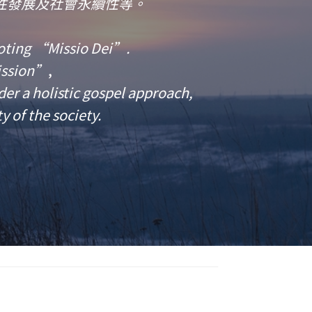
性發展及社會永續性等。
oting “Missio Dei”.
ission”
,
er a holistic gospel approach,
y of the society.