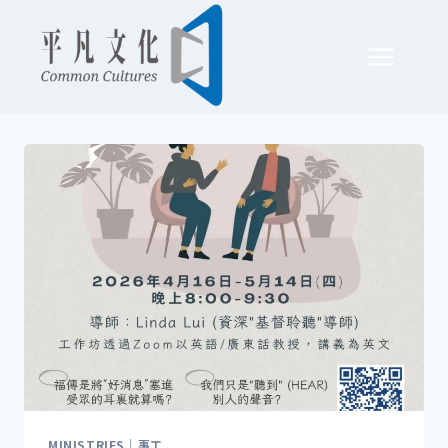
Skip
to
content
MINISTRIES｜事工