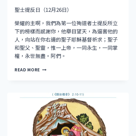
聖士提反日（12月26日）
榮耀的主啊，我們為第一位殉道者士提反所立
下的榜樣而感謝你，他舉目望天，為逼害他的
人，向站在你右邊的聖子耶穌基督祈求；聖子
和聖父、聖靈，惟一上帝，一同永生，一同掌
權，永世無盡。阿們。
聖
READ MORE
士
提
反
日