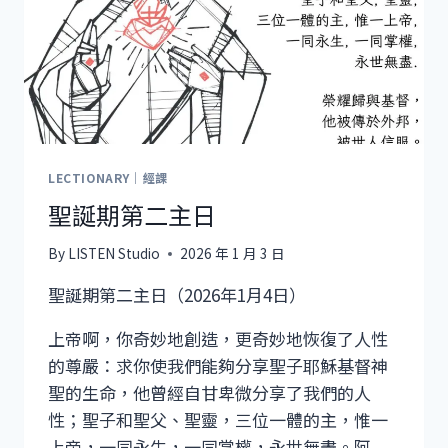
坊
(26
年
1
月
27
日)
LECTIONARY｜經課
聖誕期第二主日
By
LISTEN Studio
2026 年 1 月 3 日
聖誕期第二主日（2026年1月4日）
上帝啊，你奇妙地創造，更奇妙地恢復了人性
的尊嚴：求你使我們能夠分享聖子耶穌基督神
聖的生命，他曾經自甘卑微分享了我們的人
性；聖子和聖父、聖靈，三位一體的主，惟一
上帝，一同永生，一同掌權，永世無盡。阿