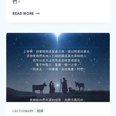
們。
救
READ MORE
主
聖
誕
日
LECTIONARY｜經課