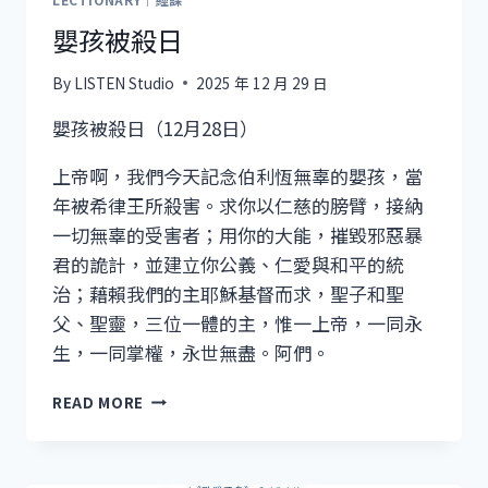
嬰孩被殺日
By
LISTEN Studio
2025 年 12 月 29 日
嬰孩被殺日（12月28日）
上帝啊，我們今天記念伯利恆無辜的嬰孩，當
年被希律王所殺害。求你以仁慈的膀臂，接納
一切無辜的受害者；用你的大能，摧毀邪惡暴
君的詭計，並建立你公義、仁愛與和平的統
治；藉賴我們的主耶穌基督而求，聖子和聖
父、聖靈，三位一體的主，惟一上帝，一同永
生，一同掌權，永世無盡。阿們。
嬰
READ MORE
孩
被
殺
日