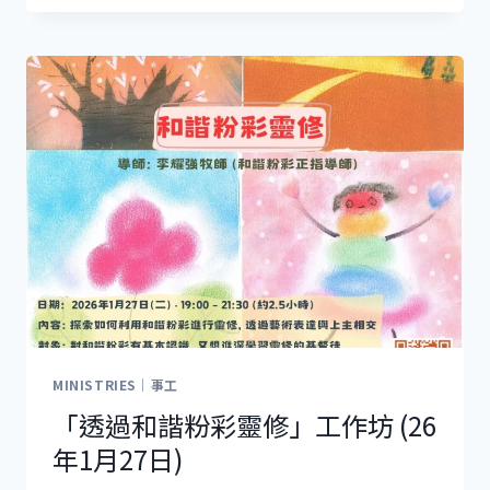
徒
聆
聽
者
【LISTENING
REVOLUTION】
工
作
坊
MINISTRIES｜事工
「透過和諧粉彩靈修」工作坊 (26
年1月27日)