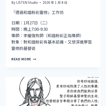
By
LISTEN Studio
2026 年 1 月 8 日
「透過和諧粉彩靈修」工作坊
日期：1月27日（二）
時間：晚上7:00-9:30
導師：李耀強牧師（和諧粉彩正指導師）
對象：對和諧粉彩有基本認識，又想深進學習
靈修的基督徒
「透
READ MORE
過
和
諧
粉
彩
靈
修」
工
作