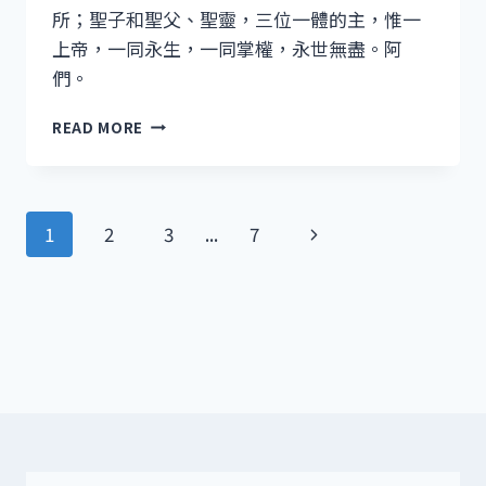
所；聖子和聖父、聖靈，三位一體的主，惟一
上帝，一同永生，一同掌權，永世無盡。阿
們。
將
READ MORE
臨
期
第
四
Page
Next
1
2
3
...
7
主
日
Navigation
Page