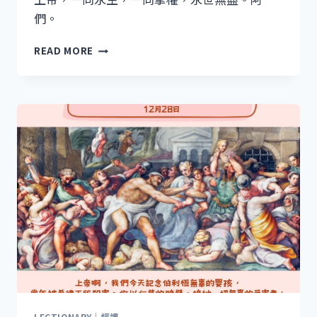
們。
聖
READ MORE
誕
期
第
二
主
日
LECTIONARY｜經課