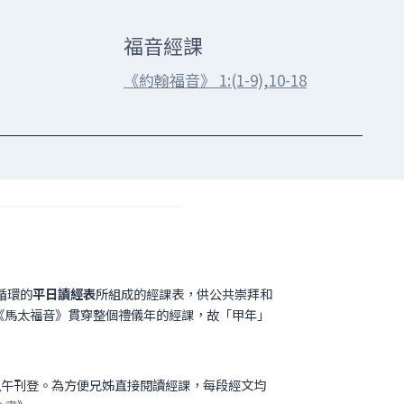
福音經課
《約翰福音》 1:(1-9),10-18
循環的
平日讀經表
所組成的經課表，供公共崇拜和
以《馬太福音》貫穿整個禮儀年的經課，故「甲年」
上午刊登。為方便兄姊直接閱讀經課，每段經文均