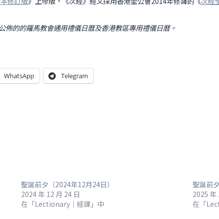
合本修訂版
》上帝版，《次經》經文採用香港聖公會2014年修譯的《
次經
公佈的的羅馬教會通用禮儀日曆及香港教區專用禮儀日曆。
WhatsApp
Telegram
聖誕前夕（2024年12月24日）
聖誕前
2024 年 12 月 24 日
2025 年 
在「Lectionary｜經課」中
在「Lec