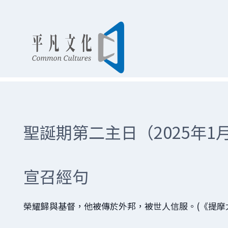
Skip
to
content
聖誕期第二主日（2025年1
宣召經句
榮耀歸與基督，他被傳於外邦，被世人信服。(《提摩太前書