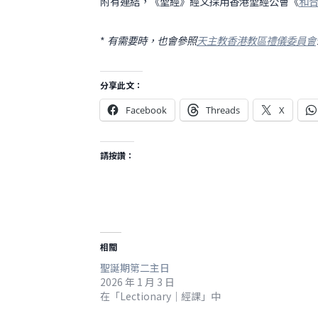
附有連結，《聖經》經文採用香港聖經公會《
和
*
有需要時，也會參照
天主教香港教區禮儀委員會
分享此文：
Facebook
Threads
X
請按讚：
相關
聖誕期第二主日
2026 年 1 月 3 日
在「Lectionary｜經課」中