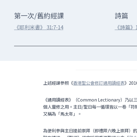
第一次/舊約經課
詩篇
《耶利米書》 31:7-14
《詩篇》14
上述經課參照《
香港聖公會修訂通用讀經表
》20
《通用讀經表》（Common Lectionary）乃
個人靈修之用。主日/聖日每一循環皆以一卷「符類
又稱為「馬太年」。
為便利參與主日提前崇拜（即禮拜六晚上崇拜）