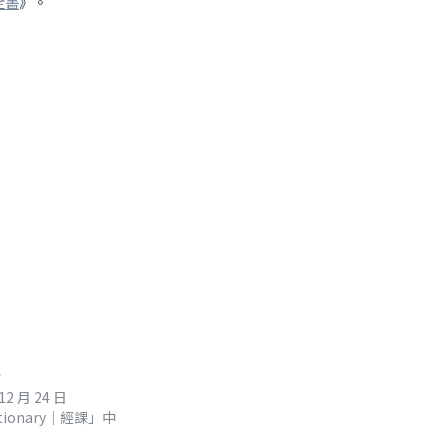
全書
》。
夕
12 月 24 日
tionary｜經課」中