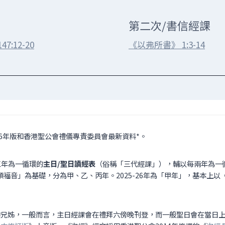
第二次/書信經課
7:12-20
《以弗所書》 1:3-14
16年版和香港聖公會禮儀專責委員會最新資料*。
以三年為一循環的
主日/聖日讀經表
（俗稱「三代經課」），輔以每兩年為一
福音」為基礎，分為甲、乙、丙年。2025-26年為「甲年」，基本上
的兄姊，一般而言，主日經課會在禮拜六傍晚刊登，而一般聖日會在當日