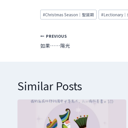
Post
#
Christmas Season｜聖誕期
#
Lectionary
Tags:
文
PREVIOUS
如果……陽光
章
導
覽
Similar Posts