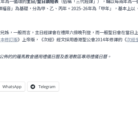
以三年為一循環的
主日/聖日讀經表
（俗稱「三代經課」），輔以每兩年為一
福音」為基礎，分為甲、乙、丙年。2025-26年為「甲年」，基本上
的兄姊，一般而言，主日經課會在禮拜六傍晚刊登，而一般聖日會在當日
合本修訂版
》上帝版，《次經》經文採用香港聖公會2014年修譯的《
次經
公佈的的羅馬教會通用禮儀日曆及香港教區專用禮儀日曆。
WhatsApp
Telegram