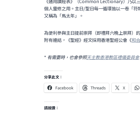
《通用讀經表》（Common Lectionary）乃
個人靈修之用。主日/聖日每一循環皆以一卷「符類
又稱為「馬太年」。
為便利參與主日提前崇拜（即禮拜六晚上崇拜）
附有連結，《聖經》經文採用香港聖經公會《
和
*
有需要時，也會參照
天主教香港教區禮儀委員會
分享此文：
Facebook
Threads
X
請按讚：