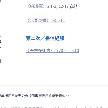
輕
《約珥書》 2:1-2, 12-17
(或)
《以賽亞書》 58:1-12
的
第二次／書信經課
誠
全
《哥林多後書》 5:20下 – 6:10
、
阿
16年版和香港聖公會禮儀專責委員會最新資料*。