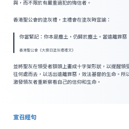
與，而不限於有嚴重過犯的悔信者。
香港聖公會的塗灰禮，主禮會在塗灰時宣諭：
你當緊記：你本是塵土，仍歸於塵土。當遠離罪惡
香港聖公會《大齋日塗灰禮禮文》
並將聖灰在領受者額頭上畫成十字架形狀，以提醒領
往何處而去，以活出遠離罪惡，效法基督的生命。所
激發領灰者重新察看自己的信仰和生命。
宣召經句