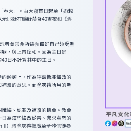
意指「春天」。由大齋首日起至「逾越
以示耶穌在曠野禁食40晝夜和《舊
領洗者會禁食祈禱預備好自己領受聖
認罪，與上帝復和。因為主日是
40日不計算其中的主日。
徒的額頭上，作為呼籲懺罪悔改的
和補贖的意思。而塗灰禮所用的聖
個懺悔、認罪及補贖的機會。教會
一日為這些悔改從善、懇求寬恕的
n II）將塗灰禮推廣至全體信徒參