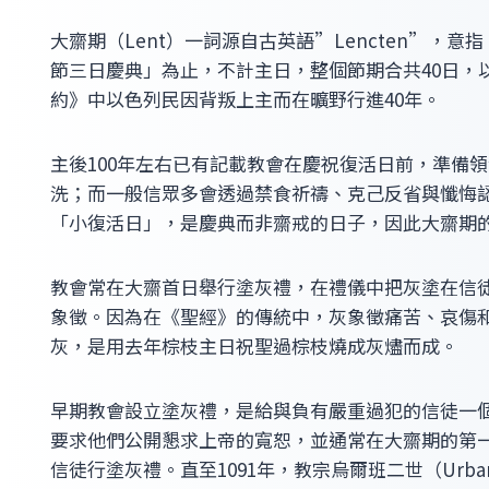
大齋期（Lent）一詞源自古英語”Lencten”，
節三日慶典」為止，不計主日，整個節期合共40日，
約》中以色列民因背叛上主而在曠野行進40年。
主後100年左右已有記載教會在慶祝復活日前，準備
洗；而一般信眾多會透過禁食祈禱、克己反省與懺悔
「小復活日」，是慶典而非齋戒的日子，因此大齋期的
教會常在大齋首日舉行塗灰禮，在禮儀中把灰塗在信
象徵。因為在《聖經》的傳統中，灰象徵痛苦、哀傷
灰，是用去年棕枝主日祝聖過棕枝燒成灰燼而成。
早期教會設立塗灰禮，是給與負有嚴重過犯的信徒一
要求他們公開懇求上帝的寬恕，並通常在大齋期的第
信徒行塗灰禮。直至1091年，教宗烏爾班二世（Urba