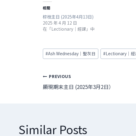
相關
棕枝主日 (2025年4月13日)
2025 年 4 月 12 日
在「Lectionary｜經課」中
Post
#
Ash Wednesday｜聖灰日
#
Lectionary｜
Tags:
文
PREVIOUS
顯現期末主日 (2025年3月2日）
章
導
覽
Similar Posts