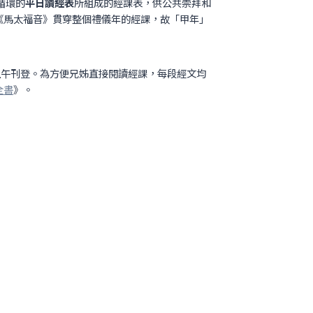
循環的
平日讀經表
所組成的經課表，供公共崇拜和
以《馬太福音》貫穿整個禮儀年的經課，故「甲年」
上午刊登。為方便兄姊直接閱讀經課，每段經文均
全書
》。