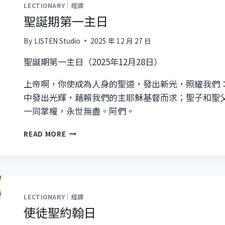
LECTIONARY｜經課
聖誕期第一主日
By
LISTEN Studio
2025 年 12 月 27 日
聖誕期第一主日（2025年12月28日）
上帝啊，你使成為人身的聖道，發出新光，照耀我們
中發出光輝，藉賴我們的主耶穌基督而求；聖子和聖
一同掌權，永世無盡。阿們。
聖
READ MORE
誕
期
第
一
主
日
LECTIONARY｜經課
使徒聖約翰日