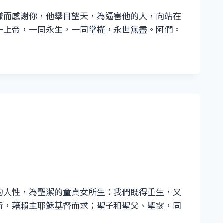
樣而感謝你，他舉目望天，為逼害他的人，向站在
一上帝，一同永生，一同掌權，永世無盡。阿們。
的人性，為聖潔的童貞女所生：我們既得重生，又
新，藉賴主耶穌基督而求；聖子和聖父、聖靈，同