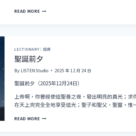
救
READ MORE
主
聖
誕
日
LECTIONARY｜經課
聖誕前夕
By
LISTEN Studio
2025 年 12 月 24 日
聖誕前夕（2025年12月24日）
上帝啊，你曾經使這聖善之夜，發出明亮的真光；求
在天上完完全全地享受這光；聖子和聖父、聖靈，惟
聖
READ MORE
誕
前
夕