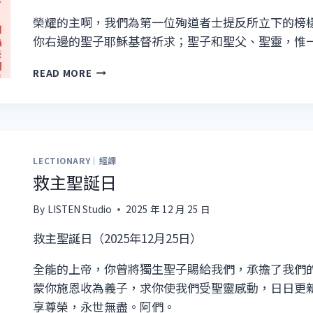
榮耀的主啊，我們為第一位殉道者士提反所立下的榜
你右邊的聖子耶穌基督祈求；聖子和聖父、聖靈，惟
聖
READ MORE
士
提
反
日
LECTIONARY｜經課
救主聖誕日
By
LISTEN Studio
2025 年 12 月 25 日
救主聖誕日（2025年12月25日）
全能的上帝，你曾將獨生聖子賜給我們，承擔了我們
蒙你施恩收為義子，求你使我們受聖靈感動，日日更
享尊榮，永世無盡。阿們。