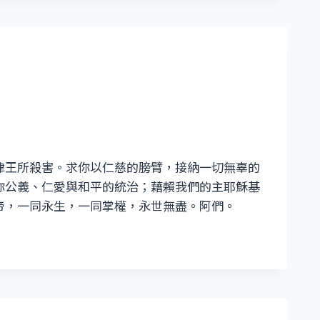
律王所殺害。求你以仁慈的膀臂，接納一切無辜的
你公義、仁愛與和平的統治；藉賴我們的主耶穌基
帝，一同永生，一同掌權，永世無盡。阿們。