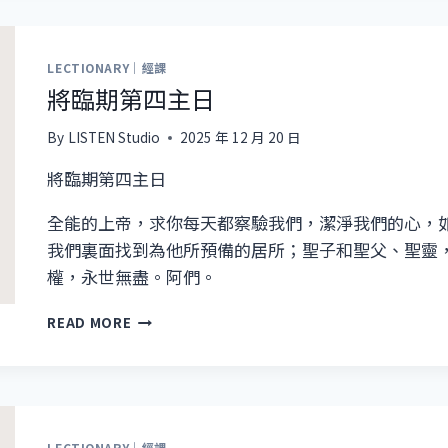
LECTIONARY｜經課
將臨期第四主日
By
LISTEN Studio
2025 年 12 月 20 日
將臨期第四主日
全能的上帝，求你每天都察驗我們，潔淨我們的心，
我們裏面找到為他所預備的居所；聖子和聖父、聖靈
權，永世無盡。阿們。
將
READ MORE
臨
期
第
四
主
日
LECTIONARY｜經課