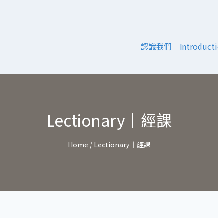
認識我們｜Introducti
Lectionary｜經課
Home
/
Lectionary｜經課