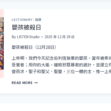
第
二
主
日
LECTIONARY｜經課
嬰孩被殺日
By
LISTEN Studio
2025 年 12 月 29 日
嬰孩被殺日（12月28日）
上帝啊，我們今天記念伯利恆無辜的嬰孩，當年被希
受害者；用你的大能，摧毀邪惡暴君的詭計，並建立
督而求，聖子和聖父、聖靈，三位一體的主，惟一上
嬰
READ MORE
孩
被
殺
日