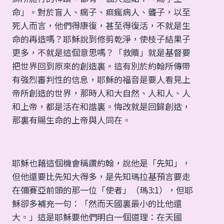
命」。對於盲人、瘸子、痲瘋病人、聾子，以至
死人而言，他們得康復，甚至得復活，不就是生
命的再造嗎？耶穌說到修剪乾淨，使枝子結果子
更多，不就是這個意思嗎？「救贖」就是基督要
把世界回到原來的創造裏。這有別於約翰所傳帶
有強烈審判性的信息，耶穌的福音是要人看見上
帝所創造的世界，那時人和大自然、人和人、人
和上帝，都是活在和諧裏。悔改就是回歸創造，
那裏有賜生命的上帝與人同在。
耶穌也藉這個機會稱讚約翰，說他是「先知」，
但他還要比先知大得多，是先知瑪拉基預言要走
在彌賽亞前頭的那一位「使者」（瑪3:1），但耶
穌卻多補充一句：「然而天國裏最小的比他還
大。」這是耶穌要他們明白一個道理：在天國