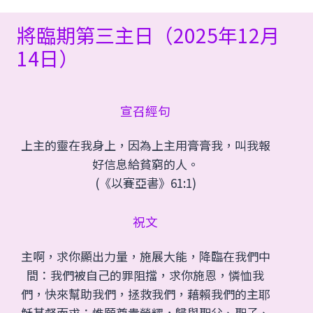
將臨期第三主日（2025年12月
14日）
宣召經句
上主的靈在我身上，因為上主用膏膏我，叫我報
好信息給貧窮的人。
(《以賽亞書》61:1)
祝文
主啊，求你顯出力量，施展大能，降臨在我們中
間：我們被自己的罪阻擋，求你施恩，憐恤我
們，快來幫助我們，拯救我們，藉賴我們的主耶
穌基督而求；惟願尊貴榮耀，歸與聖父、聖子、