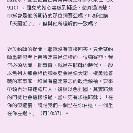
9:10），難免約翰心裏感到疑惑，想弄過清楚：
耶穌會是他所期待的那位彌賽亞嗎？耶穌也講
「天國近了」，但與他所理解的一致嗎？
對於約翰的提問，耶穌沒有直接回答，只希望約
翰重新思考上帝所定意是怎樣的一位彌賽亞。我
們必須認識一個事實，就是在耶穌的時代，一般
以色列人都會相信彌賽亞會是像大衛一樣勇猛善
戰的軍事家，和具有堅定意志的政治領袖，要來
帶領百姓驅逐羅馬人，復興以色列國。其實耶穌
的門徒也會這樣想過，當中更有求過耶穌：「在
你的榮耀裏，請賜我們一個坐在你右邊，一個坐
在你左邊。」（可10:37）。