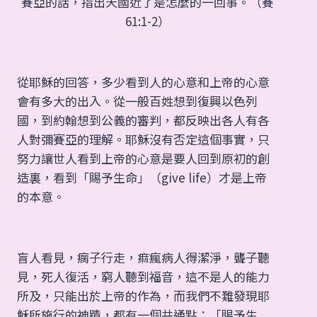
賽亞的話，指出天國近了是怎麼的一回事。（賽
61:1-2）
從耶穌的回答，多少看到人的心意和上帝的心意
會有多大的出入。從一般百姓想到復興以色列
國，到約翰想到公義的審判，都反映出各人有各
人對彌賽亞的理解。耶穌沒有否定這個事實，只
努力讓世人看到上帝的心意是要人回到原初的創
造裏，看到「賜予生命」（give life）才是上帝
的本意。
盲人看見，瘸子行走，痲瘋病人得潔淨，聾子聽
見，死人復活，窮人聽到福音，這不是人的能力
所及，只能出於上帝的作為，而我們不難發現耶
穌所施行的神蹟，都有一個共通點：「賜予生