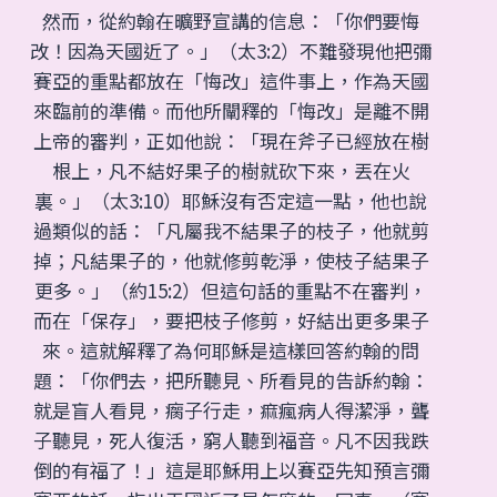
然而，從約翰在曠野宣講的信息：「你們要悔
改！因為天國近了。」（太3:2）不難發現他把彌
賽亞的重點都放在「悔改」這件事上，作為天國
來臨前的準備。而他所闡釋的「悔改」是離不開
上帝的審判，正如他說：「現在斧子已經放在樹
根上，凡不結好果子的樹就砍下來，丟在火
裏。」（太3:10）耶穌沒有否定這一點，他也說
過類似的話：「凡屬我不結果子的枝子，他就剪
掉；凡結果子的，他就修剪乾淨，使枝子結果子
更多。」（約15:2）但這句話的重點不在審判，
而在「保存」，要把枝子修剪，好結出更多果子
來。這就解釋了為何耶穌是這樣回答約翰的問
題：「你們去，把所聽見、所看見的告訴約翰：
就是盲人看見，瘸子行走，痲瘋病人得潔淨，聾
子聽見，死人復活，窮人聽到福音。凡不因我跌
倒的有福了！」這是耶穌用上以賽亞先知預言彌