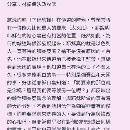
分享：林振偉法政牧師
施洗約翰（下稱約翰）在傳道的時候，曾預言將
有一位能力比他更大的要來（太3:11），都說明
耶穌在約翰心裏已有相當的位置。既然如此，為
何約翰這時候卻猶疑起來：耶穌真的就是以色列
人一直等待的彌賽亞嗎？這不是沒有原因的。首
先，他在耶穌出來傳道前已被希律王監禁，無緣
看到天國的實現。他知道自己存活的日子不會太
久，很多未能明白的事──特別是彌賽亞和天國
的事，好想從耶穌口裏知道：「將要來的那位就
是你嗎？還是我們要等候另一位呢？」都反映出
約翰對彌賽亞觀念的理解，與耶穌所做的事有着
頗大的分別，不像他所相信作為彌賽亞當有的模
樣。約翰要求前來洗禮的人，要做到行為與悔改
的心相稱，但耶穌似乎沒有對他的門徒提出同樣
的要求，甚至他自己常常與稅吏和罪人來往（太