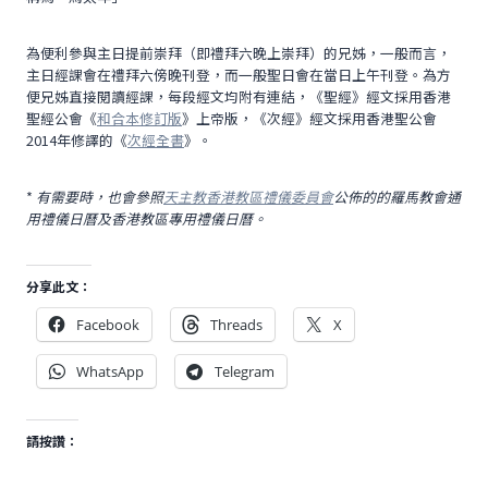
為便利參與主日提前崇拜（即禮拜六晚上崇拜）的兄姊，一般而言，
主日經課會在禮拜六傍晚刊登，而一般聖日會在當日上午刊登。為方
便兄姊直接閱讀經課，每段經文均附有連結，《聖經》經文採用香港
聖經公會《
和合本修訂版
》上帝版，《次經》經文採用香港聖公會
2014年修譯的《
次經全書
》。
*
有需要時，也會參照
天主教香港教區禮儀委員會
公佈的的羅馬教會通
用禮儀日曆及香港教區專用禮儀日曆。
分享此文：
Facebook
Threads
X
WhatsApp
Telegram
請按讚：