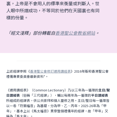
裏，上帝是不會用人的標準來衡量或判斷人。世
人眼中所謂成功，不等同於他們在天國裏也有同
樣的份量。
「經文淺釋」部份轉載自
香港聖公會教省網站
。
上述經課參照《
香港聖公會修訂通用讀經表
》2016年版和香港聖公會
禮儀專責委員會最新資料*。
《通用讀經表》（Common Lectionary）乃以三年為一循環的
主日/聖
日讀經表
（俗稱「三代經課」），輔以每兩年為一循環的
平日讀經表
所組成的經課表，供公共崇拜和個人靈修之用。主日/聖日每一循環皆
以一卷「符類福音」為基礎，分為甲、乙、丙年。2025-26年為「甲
年」，基本上以《馬太福音》貫穿整個禮儀年的經課，故「甲年」又
稱為「馬太年」。