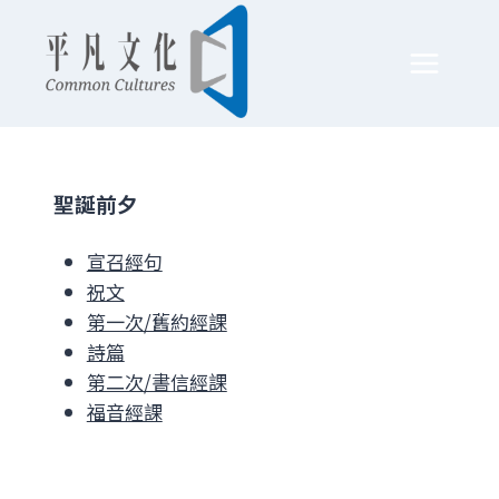
Skip
to
content
聖誕前夕
宣召經句
祝文
第一次/舊約經課
詩篇
第二次/書信經課
福音經課