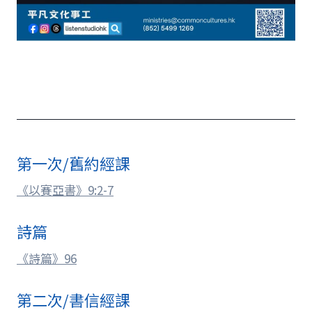
第一次/舊約經課
《以賽亞書》9:2-7
詩篇
《詩篇》96
第二次/書信經課