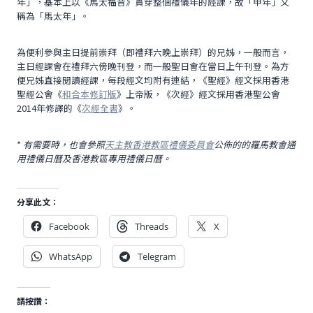
年」，基本上以《馬太福音》貫穿整個禮儀年的經課，故「甲年」又
稱為「馬太年」。
為便利參與主日提前崇拜（即禮拜六晚上崇拜）的兄姊，一般而言，
主日經課會在禮拜六傍晚刊登，而一般聖日會在當日上午刊登。為方
便兄姊直接閱讀經課，每段經文均附有連結，《聖經》經文採用香港
聖經公會《
和合本修訂版
》上帝版，《次經》經文採用香港聖公會
2014年修譯的《
次經全書
》。
*
有需要時，也會參照
天主教香港教區禮儀委員會
公佈的的羅馬教會通
用禮儀日曆及香港教區專用禮儀日曆。
分享此文：
Facebook
Threads
X
WhatsApp
Telegram
請按讚：