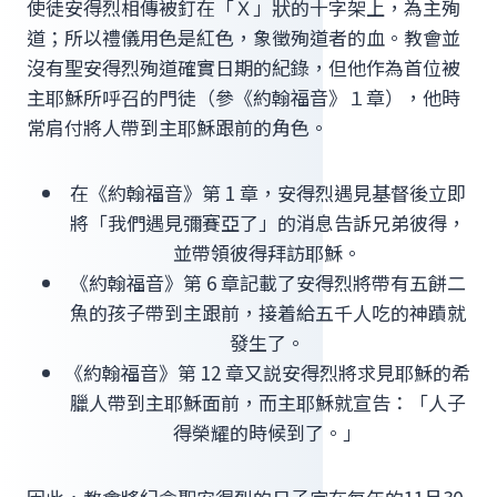
使徒安得烈相傳被釘在「Ｘ」狀的十字架上，為主殉
道；所以禮儀用色是紅色，象徵殉道者的血。教會並
沒有聖安得烈殉道確實日期的紀錄，但他作為首位被
主耶穌所呼召的門徒（參《約翰福音》１章），他時
常肩付將人帶到主耶穌跟前的角色。
在《約翰福音》第 1 章，安得烈遇見基督後立即
將「我們遇見彌賽亞了」的消息告訴兄弟彼得，
並帶領彼得拜訪耶穌。
《約翰福音》第 6 章記載了安得烈將帶有五餅二
魚的孩子帶到主跟前，接着給五千人吃的神蹟就
發生了。
《約翰福音》第 12 章又説安得烈將求見耶穌的希
臘人帶到主耶穌面前，而主耶穌就宣告：「人子
得榮耀的時候到了。」