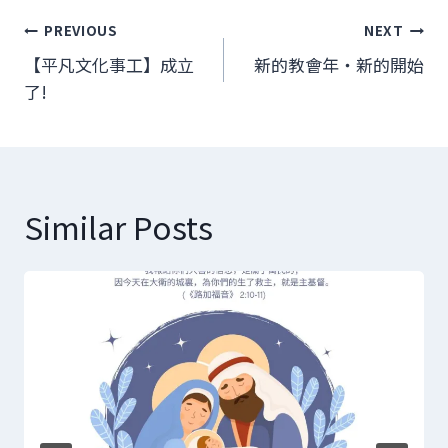
文
PREVIOUS
NEXT
章
【平凡文化事工】成立
新的教會年‧新的開始
了!
導
覽
Similar Posts