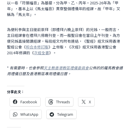
以一卷「符類福音」為基礎，分為甲、乙、丙年。2025-26年為「甲
年」，基本上以《馬太福音》貫穿整個禮儀年的經課，故「甲年」又
稱為「馬太年」。
為便利參與主日提前崇拜（即禮拜六晚上崇拜）的兄姊，一般而言，
主日經課會在禮拜六傍晚刊登，而一般聖日會在當日上午刊登。為方
便兄姊直接閱讀經課，每段經文均附有連結，《聖經》經文採用香港
聖經公會《
和合本修訂版
》上帝版，《次經》經文採用香港聖公會
2014年修譯的《
次經全書
》。
*
有需要時，也會參照
天主教香港教區禮儀委員會
公佈的的羅馬教會通
用禮儀日曆及香港教區專用禮儀日曆。
分享此文：
Facebook
Threads
X
WhatsApp
Telegram