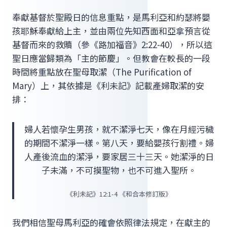
奉獻基督於聖殿日的信息重點，是馬利亞和約瑟將嬰
孩耶穌奉獻給上主，並由兩位先知西面和亞拿預言從
基督而來的救贖（參《路加福音》2:22-40），所以這
聖日應當歸類為「主的節慶」。但教會在較長的一段
時間將重點放在聖母取潔（The Purification of
Mary）上，其依據是《利未記》記載產婦取潔的安
排：
婦人若懷孕生男孩，就不潔淨七天，像在月經污穢
的期間不潔淨一樣。第八天，要給嬰孩行割禮。婦
人產後流血的潔淨，要家居三十三天。她潔淨的日
子未滿，不可摸聖物，也不可進入聖所。
《利未記》12:1-4 《和合本修訂版》
我們相信聖母馬利亞的確會依照律法規定，在獻主的