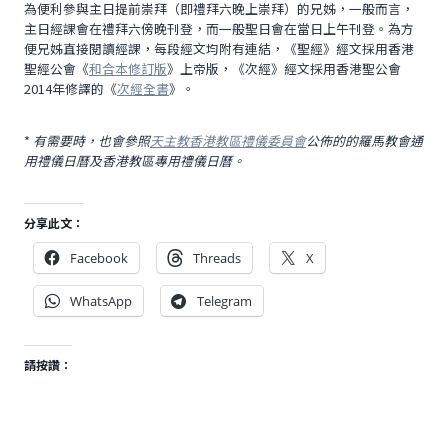
為便利參與主日提前崇拜（即禮拜六晚上崇拜）的兄姊，一般而言，
主日經課會在禮拜六傍晚刊登，而一般聖日會在當日上午刊登。為方
便兄姊直接閱讀經課，每段經文均附有連結，《聖經》經文採用香港
聖經公會《
和合本修訂版
》上帝版，《次經》經文採用香港聖公會
2014年修譯的《
次經全書
》。
*
有需要時，也會參照
天主教香港教區禮儀委員會
公佈的的羅馬教會通
用禮儀日曆及香港教區專用禮儀日曆。
分享此文：
Facebook
Threads
X
WhatsApp
Telegram
請按讚：