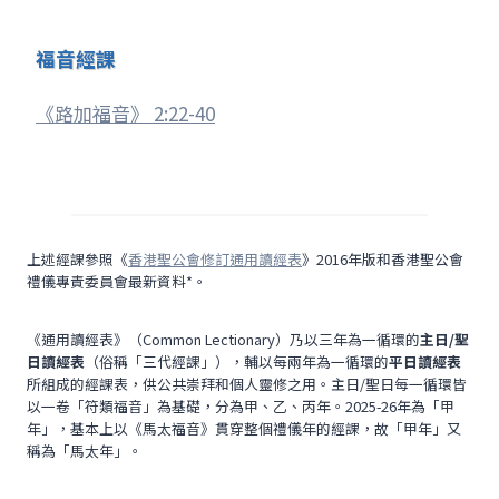
福音經課
《路加福音》 2:22-40
上述經課參照《
香港聖公會修訂通用讀經表
》2016年版和香港聖公會
禮儀專責委員會最新資料*。
《通用讀經表》（Common Lectionary）乃以三年為一循環的
主日/聖
日讀經表
（俗稱「三代經課」），輔以每兩年為一循環的
平日讀經表
所組成的經課表，供公共崇拜和個人靈修之用。主日/聖日每一循環皆
以一卷「符類福音」為基礎，分為甲、乙、丙年。2025-26年為「甲
年」，基本上以《馬太福音》貫穿整個禮儀年的經課，故「甲年」又
稱為「馬太年」。