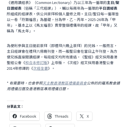
《通用讀經表》（Common Lectionary）乃以三年為一循環的
主日/聖
日讀經表
（俗稱「三代經課」），輔以每兩年為一循環的
平日讀經表
所組成的經課表，供公共崇拜和個人靈修之用。主日/聖日每一循環皆
以一卷「符類福音」為基礎，分為甲、乙、丙年。2025-26年為「甲
年」，基本上以《馬太福音》貫穿整個禮儀年的經課，故「甲年」又
稱為「馬太年」。
為便利參與主日提前崇拜（即禮拜六晚上崇拜）的兄姊，一般而言，
主日經課會在禮拜六傍晚刊登，而一般聖日會在當日上午刊登。為方
便兄姊直接閱讀經課，每段經文均附有連結，《聖經》經文採用香港
聖經公會《
和合本修訂版
》上帝版，《次經》經文採用香港聖公會
2014年修譯的《
次經全書
》。
*
有需要時，也會參照
天主教香港教區禮儀委員會
公佈的的羅馬教會通
用禮儀日曆及香港教區專用禮儀日曆。
分享此文：
Facebook
Threads
X