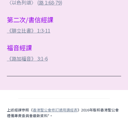
〈以色列頌〉 (
路 1:68-79
)
第二次/書信經課
《腓立比書》 1:3-11
福音經課
《路加福音》 3:1-6
上述經課參照《
香港聖公會修訂通用讀經表
》2016年版和香港聖公會
禮儀專責委員會最新資料*。