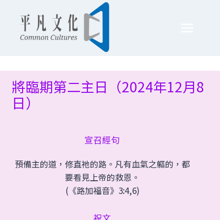
Skip
to
content
將臨期第二主日（2024年12月8
日）
宣召經句
預備主的道，修直祂的路。凡有血氣之軀的，都
要看見上帝的救恩。
(《路加福音》3:4,6)
祝文