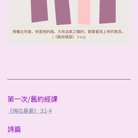
第一次/舊約經課
《瑪拉基書》 3:1-4
詩篇