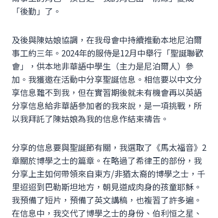
「後勤」了。
及後與陳姑娘協調，在我母會中持續推動本地尼泊爾
事工約三年。2024年的服侍是12月中舉行「聖誕聯歡
會」，供本地非華語中學生（主力是尼泊爾人）參
加。我獲邀在活動中分享聖誕信息。相信要以中文分
享信息難不到我，但在實習期後就未有機會再以英語
分享信息給非華語參加者的我來說，是一項挑戰，所
以我拜託了陳姑娘為我的信息作結束禱告。
分享的信息要與聖誕節有關，我選取了《馬太福音》2
章關於博學之士的篇章。在略過了希律王的部份，我
分享上主如何帶領來自東方/非猶太裔的博學之士，千
里迢迢到巴勒斯坦地方，朝見道成肉身的孩童耶穌。
我預備了短片，預備了英文講稿，也複習了許多遍。
在信息中，我交代了博學之士的身份、伯利恒之星、