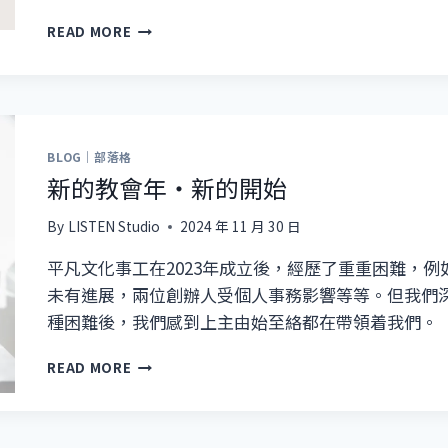
將
READ MORE
臨
期
第
一
主
日
BLOG｜部落格
（2024
新的教會年‧新的開始
年
12
By
LISTEN Studio
2024 年 11 月 30 日
月
1
平凡文化事工在2023年成立後，經歷了重重困難，
日）
未有進展，兩位創辦人受個人事務影響等等。但我們
種困難後，我們感到上主由始至絡都在帶領着我們。
新
READ MORE
的
教
會
年‧