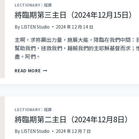
徒
LECTIONARY｜經課
藝
將臨期第三主日（2024年12月15日）
術
雙
By
LISTEN Studio
2024 年 12 月 14 日
年
展
主啊，求祢顯出力量，施展大能，降臨在我們中間：
幫助我們，拯救我們，藉賴我們的主耶穌基督而求；
盡。阿們。
將
READ MORE
臨
期
第
三
主
日
LECTIONARY｜經課
（2024
將臨期第二主日（2024年12月8日）
年
12
By
LISTEN Studio
2024 年 12 月 7 日
月