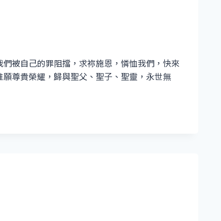
我們被自己的罪阻擋，求祢施恩，憐恤我們，快來
惟願尊貴榮耀，歸與聖父、聖子、聖靈，永世無