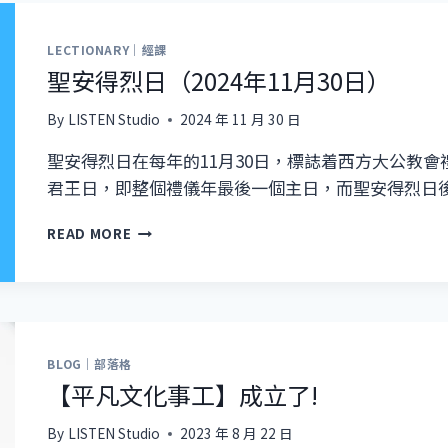
新
的
LECTIONARY｜經課
開
聖安得烈日（2024年11月30日）
始
By
LISTEN Studio
2024 年 11 月 30 日
聖安得烈日在每年的11月30日，標誌着西方大公教
君王日，即整個禮儀年最後一個主日，而聖安得烈日
聖
READ MORE
安
得
烈
日
（2024
年
BLOG｜部落格
11
【平凡文化事工】成立了!
月
30
By
LISTEN Studio
2023 年 8 月 22 日
日）