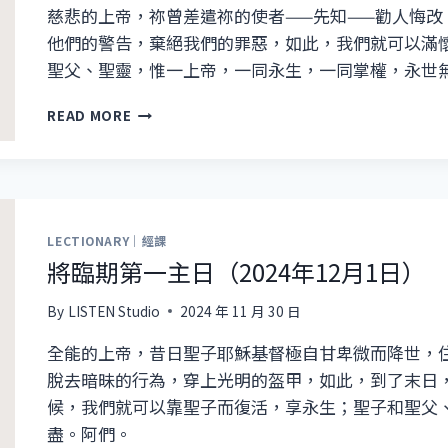
15
慈悲的上帝，祢曾差遣祢的使者——先知——勸人悔
日）
他們的警告，棄絕我們的罪惡，如此，我們就可以滿
聖父、聖靈，惟一上帝，一同永生，一同掌權，永世
將
READ MORE
臨
期
第
二
主
日
LECTIONARY｜經課
（2024
將臨期第一主日（2024年12月1日）
年
12
By
LISTEN Studio
2024 年 11 月 30 日
月
8
全能的上帝，昔日聖子耶穌基督極自甘卑微而降世，
日）
脫去暗昧的行為，穿上光明的盔甲，如此，到了末日
候，我們就可以靠聖子而復活，享永生；聖子和聖父
盡。阿們。