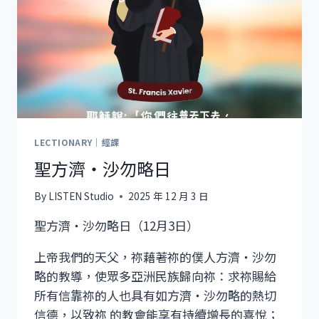
LECTIONARY｜經課
聖方濟・沙勿略日
By
LISTEN Studio
2025 年 12 月 3 日
聖方濟・沙勿略日（12月3日）
上帝我們的天父，祢藉著祢的僕人方濟・沙勿
略的教導，使眾多亞洲民族歸向祢：求祢賜給
所有信靠祢的人也具有如方濟・沙勿略的熱切
信德，以致祢 的教會能享有持續增長的喜悅；