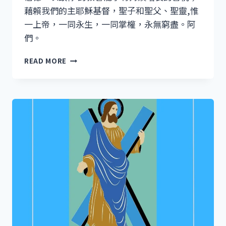
藉賴我們的主耶穌基督，聖子和聖父、聖靈,惟
一上帝，一同永生，一同掌權，永無窮盡。阿
們。
聖
READ MORE
方
濟・
沙
勿
略
日