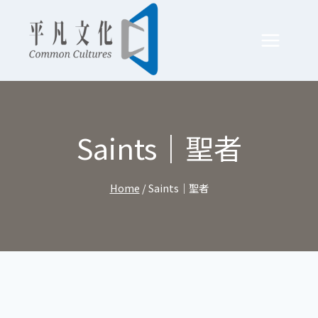
Skip
to
content
Saints｜聖者
Home
/
Saints｜聖者