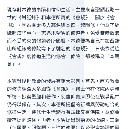
現存對本德的事蹟和信仰生活，主要來自聖額我略一
世的《對話錄》和本德所寫的《會規》。關於《會
規》，因為有太多人慕名與本德一起隱修，他為了組
織起這些專心一志追求聖德的修道者，免受當時放浪
而不受約束的修道者所影響，本德便為自己在加西諾
山所組織的修院寫下了馳名的《會規》。日後依從這
《會規》度修道生活的修會／修院，都被稱為「本篤
會」。
本德對後世教會的發展有鉅大影響。首先，西方教會
的修院組織大多跟從《會規》，修士們在修院內專務
祈禱、抄寫聖經和著作，使信仰寶庫即使在戰爭亂中
仍得以保存。其次，本德所提倡的祈禱與勞動結合的
修道生活，使修士生活變得有規律又有保障，為修會
續存提向路途。再者，本德提出對謙遜的操練、三願
（恒居願、服從願、日進於德願）以及聖言誦讀的靈