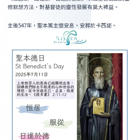
修默想方法，對基督徒的靈性發展有莫大裨益。
主後547年，聖本篤主懷安息，安葬於卡西諾。