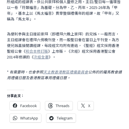
所組成的經課表，供公共崇拜和個人靈修之用。主日/聖日每一循環皆
以一卷「符類福音」為基礎，分為甲、乙、丙年。2025-26年為「甲
年」，基本上以《馬太福音》貫穿整個禮儀年的經課，故「甲年」又
稱為「馬太年」。
為便利參與主日提前崇拜（即禮拜六晚上崇拜）的兄姊，一般而言，
主日經課會在禮拜六傍晚刊登，而一般聖日會在當日上午刊登。為方
便兄姊直接閱讀經課，每段經文均附有連結，《聖經》經文採用香港
聖經公會《
和合本修訂版
》上帝版，《次經》經文採用香港聖公會
2014年修譯的《
次經全書
》。
*
有需要時，也會參照
天主教香港教區禮儀委員會
公佈的的羅馬教會通
用禮儀日曆及香港教區專用禮儀日曆。
分享此文：
Facebook
Threads
X
WhatsApp
Telegram