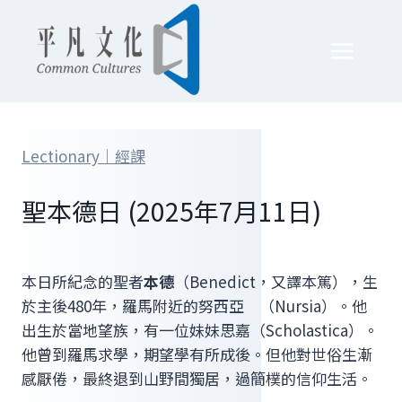
Skip
to
content
Lectionary｜經課
聖本德日 (2025年7月11日)
本日所紀念的聖者
本德
（Benedict，又譯本篤），生
於主後480年，羅馬附近的努西亞 （Nursia）。他
出生於當地望族，有一位妹妹思嘉（Scholastica）。
他曾到羅馬求學，期望學有所成後。但他對世俗生漸
感厭倦，最終退到山野間獨居，過簡樸的信仰生活。