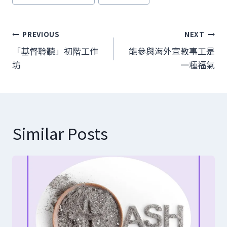
文
PREVIOUS
NEXT
章
「基督聆聽」初階工作
能參與海外宣教事工是
坊
一種福氣
導
覽
Similar Posts