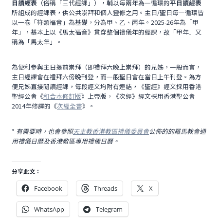
日讀經表
（俗稱「三代經課」），輔以每兩年為一循環的
平日讀經表
所組成的經課表，供公共崇拜和個人靈修之用。主日/聖日每一循環皆
以一卷「符類福音」為基礎，分為甲、乙、丙年。2025-26年為「甲
年」，基本上以《馬太福音》貫穿整個禮儀年的經課，故「甲年」又
稱為「馬太年」。
為便利參與主日提前崇拜（即禮拜六晚上崇拜）的兄姊，一般而言，
主日經課會在禮拜六傍晚刊登，而一般聖日會在當日上午刊登。為方
便兄姊直接閱讀經課，每段經文均附有連結，《聖經》經文採用香港
聖經公會《
和合本修訂版
》上帝版，《次經》經文採用香港聖公會
2014年修譯的《
次經全書
》。
*
有需要時，也會參照
天主教香港教區禮儀委員會
公佈的的羅馬教會通
用禮儀日曆及香港教區專用禮儀日曆。
分享此文：
Facebook
Threads
X
WhatsApp
Telegram