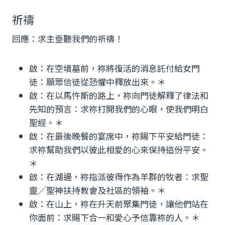
祈禱
回應：求主垂聽我們的祈禱！
啟：在空墳墓前，祢將復活的消息託付給女門
徒：願眾信徒從恐懼中釋放出來。＊
啟：在以馬忤斯的路上，祢向門徒解釋了律法和
先知的預言：求祢打開我們的心眼，使我們明白
聖經。＊
啟：在最後晚餐的宴席中，祢賜下平安給門徒：
求祢幫助我們以彼此相愛的心來保持這份平安。
＊
啟：在湖邊，祢指派彼得作為羊群的牧者：求聖
靈／聖神扶持教會及社區的領袖。＊
啟：在山上，祢在升天前聚集門徒，讓他們站在
你面前：求賜下合一和愛心予信靠祢的人。＊