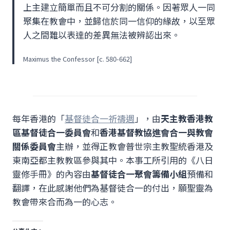
上主建立簡單而且不可分割的關係。因著眾人一同
聚集在教會中，並歸信於同一信仰的緣故，以至眾
人之間難以表達的差異無法被辨認出來。
Maximus the Confessor [c. 580-662]
每年香港的「
基督徒合一祈禱週
」，由
天主教香港教
區基督徒合一委員會
和
香港基督教協進會合一與教會
關係委員會
主辦，並得正教會普世宗主教聖統香港及
東南亞都主教教區參與其中。本事工所引用的《八日
靈修手冊》的內容由
基督徒合一聚會籌備小組
預備和
翻譯，在此感謝他們為基督徒合一的付出，願聖靈為
教會帶來合而為一的心志。