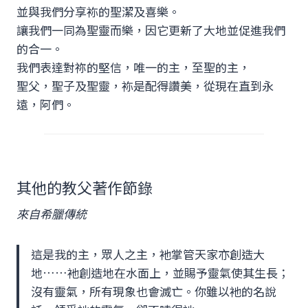
並與我們分享袮的聖潔及喜樂。
讓我們一同為聖靈而樂，因它更新了大地並促進我們
的合一。
我們表達對祢的堅信，唯一的主，至聖的主，
聖父，聖子及聖靈，袮是配得讚美，從現在直到永
遠，阿們。
其他的教父著作節錄
來自
希臘
傳統
這是我的主，眾人之主，衪掌管天家亦創造大
地……衪創造地在水面上，並賜予靈氣使其生長；
沒有靈氣，所有現象也會滅亡。你雖以衪的名說