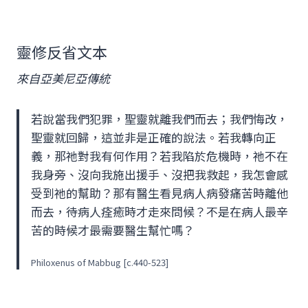
靈修反省文本
來自亞美尼亞傳統
若說當我們犯罪，聖靈就離我們而去；我們悔改，
聖靈就回歸，這並非是正確的說法。若我轉向正
義，那祂對我有何作用？若我陷於危機時，祂不在
我身旁、沒向我施出援手、沒把我救起，我怎會感
受到祂的幫助？那有醫生看見病人病發痛苦時離他
而去，待病人痊癒時才走來問候？不是在病人最辛
苦的時候才最需要醫生幫忙嗎？
Philoxenus of Mabbug [c.440-523]