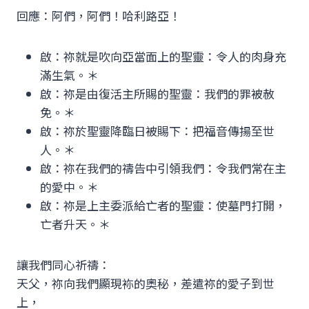
回應：阿們，阿們！哈利路亞！
啟：祢就是吹向亞當面上的聖靈：令人的肉身充
滿生氣。＊
啟：祢是由復活主所賜的聖靈：我們的罪被赦
免。＊
啟：祢於聖靈降臨日被賜下：把福音傳揚至世
人。＊
啟：祢在我們的禱告中引領我們：令我們常在主
的愛中。＊
啟：祢是上主委派給亡者的聖靈：使墓門打開，
亡者升天。＊
讓我們同心祈禱：
天父，祢向我們顯現袮的奧秘，差遣祢的愛子到世
上，