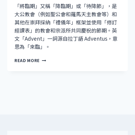
「將臨期」又稱「降臨期」或「待降節」，是
大公教會（例如聖公會和羅馬天主教會等）和
其他在崇拜採納「禮儀年」框架並使用「修訂
經課表」的教會和宗派所共同慶祝的節期。英
文「Advent」一詞源自拉丁語 Adventus，意
思為「來臨」。
「將
READ MORE
臨
期」
小
知
識