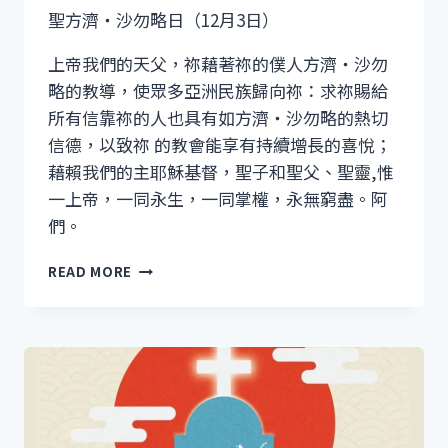
聖方濟・沙勿略日（12月3日）
上帝我們的天父，祢藉著祢的僕人方濟・沙勿
略的教導，使眾多亞洲民族歸向祢：求祢賜給
所有信靠祢的人也具有如方濟・沙勿略的熱切
信德，以致祢 的教會能享有持續增長的喜悅；
藉賴我們的主耶穌基督，聖子和聖父、聖靈,惟
一上帝，一同永生，一同掌權，永無窮盡。阿
們。
聖
READ MORE
方
濟・
沙
勿
略
日