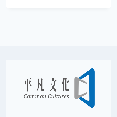
教
士
的
墳
墓」?
(1)